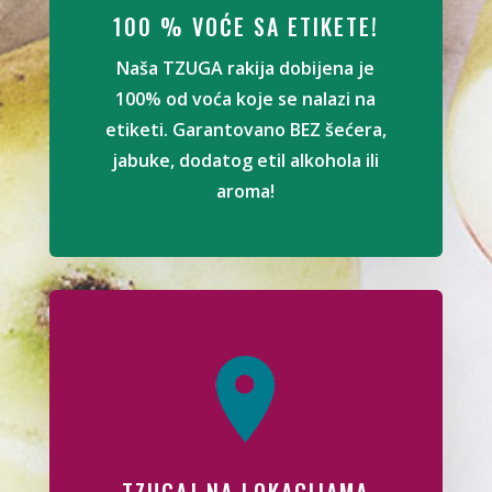
100 % VOĆE SA ETIKETE!
Naša TZUGA rakija dobijena je
100% od voća koje se nalazi na
etiketi. Garantovano BEZ šećera,
jabuke, dodatog etil alkohola ili
aroma!