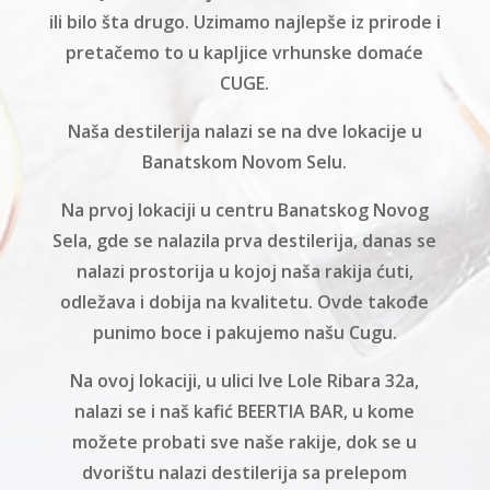
ili bilo šta drugo. Uzimamo najlepše iz prirode i
pretačemo to u kapljice vrhunske domaće
CUGE.
Naša destilerija nalazi se na dve lokacije u
Banatskom Novom Selu.
Na prvoj lokaciji u centru Banatskog Novog
Sela, gde se nalazila prva destilerija, danas se
nalazi prostorija u kojoj naša rakija ćuti,
odležava i dobija na kvalitetu. Ovde takođe
punimo boce i pakujemo našu Cugu.
Na ovoj lokaciji, u ulici Ive Lole Ribara 32a,
nalazi se i naš kafić BEERTIA BAR, u kome
možete probati sve naše rakije, dok se u
dvorištu nalazi destilerija sa prelepom