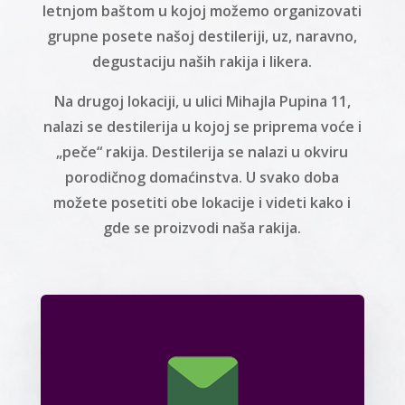
letnjom baštom u kojoj možemo organizovati
grupne posete našoj destileriji, uz, naravno,
degustaciju naših rakija i likera.
Na drugoj lokaciji, u ulici Mihajla Pupina 11,
nalazi se destilerija u kojoj se priprema voće i
„peče“ rakija. Destilerija se nalazi u okviru
porodičnog domaćinstva. U svako doba
možete posetiti obe lokacije i videti kako i
gde se proizvodi naša rakija.