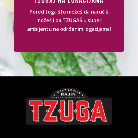
TZUGAJ NA LOKACIJAMA
Pored toga što možeš da naručiš
možeš i da TZUGAŠ u super
ambijentu na odrđenim logacijama!