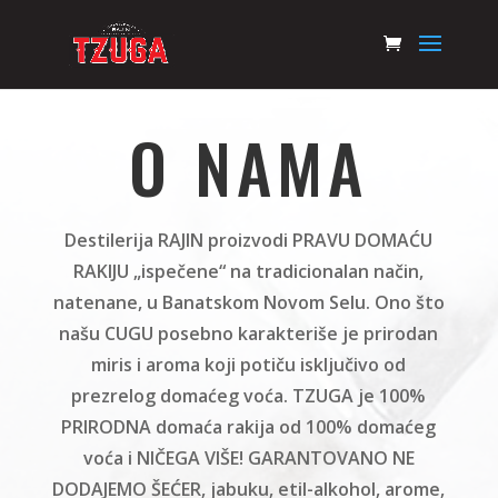
O NAMA
Destilerija RAJIN proizvodi PRAVU DOMAĆU
RAKIJU „ispečene“ na tradicionalan način,
natenane, u Banatskom Novom Selu. Ono što
našu CUGU posebno karakteriše je prirodan
miris i aroma koji potiču isključivo od
prezrelog domaćeg voća. TZUGA je 100%
PRIRODNA domaća rakija od 100% domaćeg
voća i NIČEGA VIŠE! GARANTOVANO NE
DODAJEMO ŠEĆER, jabuku, etil-alkohol, arome,