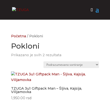
Početna
/ Pokloni
Pokloni
Prikazano je svih 2 rezultata
TZUGA 3u1 Giftpack Man – Šljiva, Kajsija,
Vilijamovka
1,950.00
rsd