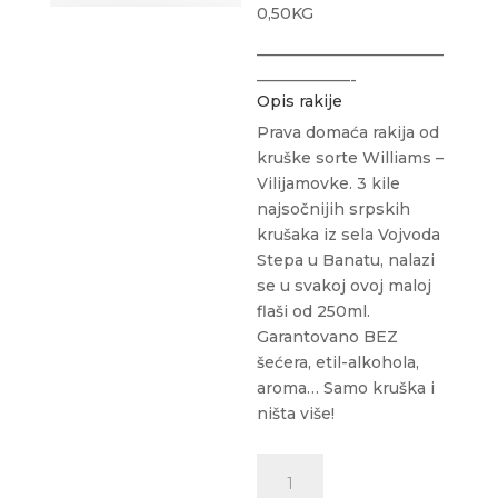
0,50KG
————————————
——————-
Opis rakije
Prava domaća rakija od
kruške sorte Williams –
Vilijamovke. 3 kile
najsočnijih srpskih
krušaka iz sela Vojvoda
Stepa u Banatu, nalazi
se u svakoj ovoj maloj
flaši od 250ml.
Garantovano BEZ
šećera, etil-alkohola,
aroma… Samo kruška i
ništa više!
TZUGA
Vilijamovka