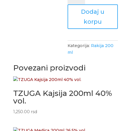
200ml
Dodaj u
42%
vol.
korpu
količina
Kategorija:
Rakija 200
ml
Povezani proizvodi
TZUGA Kajsija 200ml 40%
vol.
1,250.00
rsd