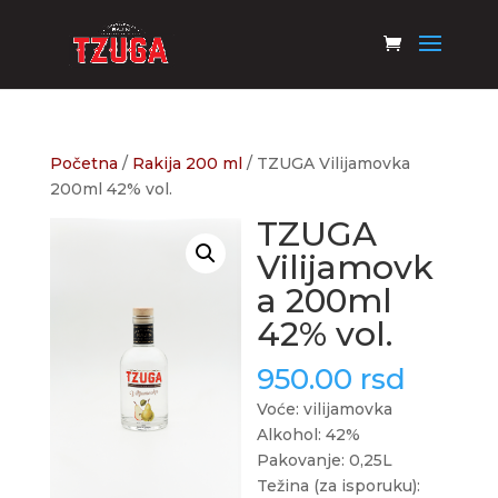
Početna
/
Rakija 200 ml
/ TZUGA Vilijamovka
200ml 42% vol.
TZUGA
Vilijamovk
a 200ml
42% vol.
950.00
rsd
Voće: vilijamovka
Alkohol: 42%
Pakovanje: 0,25L
Težina (za isporuku):